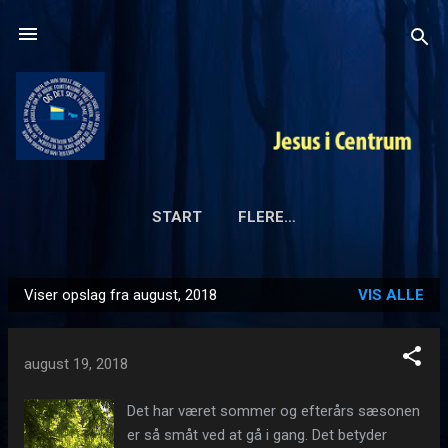
Gå videre til hovedindholdet
START
FLERE…
Viser opslag fra august, 2018
VIS ALLE
O
p
s
august 19, 2018
l
a
Det har været sommer og efterårs sæsonen
er så småt ved at gå i gang. Det betyder
g